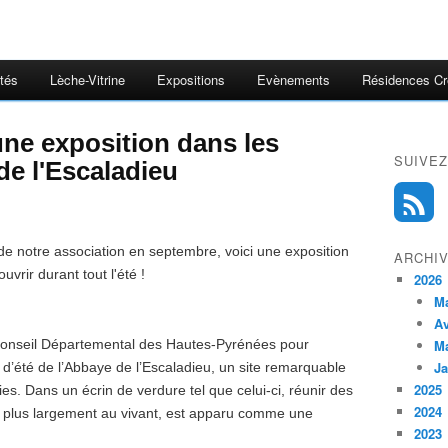
ités
Lèche-Vitrine
Expositions
Evènements
Résidences Cr
une exposition dans les
SUIVEZ
de l'Escaladieu
 de notre association en septembre, voici une exposition
ARCHI
uvrir durant tout l'été !
2026
M
Av
 le Conseil Départemental des Hautes-Pyrénées pour
M
Ja
 d’été de l’Abbaye de l’Escaladieu, un site remarquable
2025
s. Dans un écrin de verdure tel que celui-ci, réunir des
2024
 et plus largement au vivant, est apparu comme une
2023