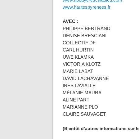
www.abbaye-escaladieu.com
www.hautespyrenees.fr
AVEC :
PHILIPPE BERTRAND
DENISE BRESCIANI
COLLECTIF DF
CARL HURTIN
UWE KLAMKA
VICTORIA KLOTZ
MARIE LABAT
DAVID LACHAVANNE
INÈS LAVIALLE
MÉLANIE MAURA
ALINE PART
MARIANNE PLO
CLAIRE SAUVAGET
(Bientôt d’autres informations sur l