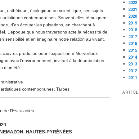
2022
2021
e, esthétique, écologique ou scientifique, ces sujets
2020
 artistiques contemporaines. Souvent elles témoignent
2019
nde, d’en écouter les pulsations, en cherchant à
2018
u réel. L’époque que nous traversons acte la nécessité de
2017
en sensibilité et en imaginaire notre relation au vivant.
2016
2015
s œuvres produites pour l’exposition « Merveilleux
2014
alogue avec l’environnement, invitant à la déambulation
2013
s d’un été.
2012
2011
dministrative
 artistiques contemporaines, Tarbes
ARTIC
e de l’Escaladieu
020
NNEMAZON, HAUTES-PYR
É
N
ÉES