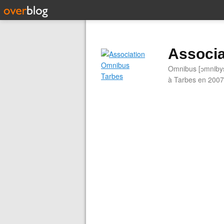
Associa
Omnibus [ɔmnibys]
à Tarbes en 2007.