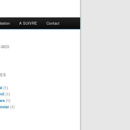
éation
A SUIVRE
Contact
-MOI
VES
ai
(1)
ril
(1)
ars
(1)
nvier
(1)