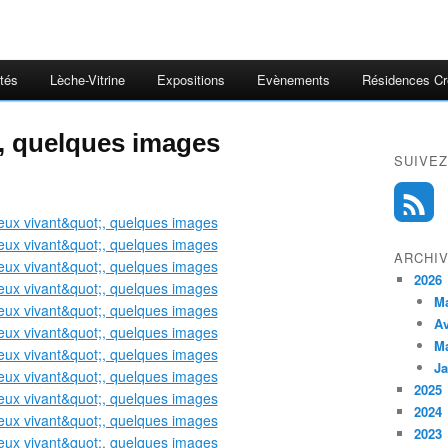
ités
Lèche-Vitrine
Expositions
Evènements
Résidences Cr
", quelques images
SUIVEZ
ARCHI
2026
M
Av
M
Ja
2025
2024
2023