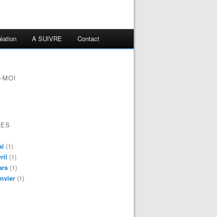
éation
A SUIVRE
Contact
-MOI
VES
ai
(1)
ril
(1)
ars
(1)
nvier
(1)