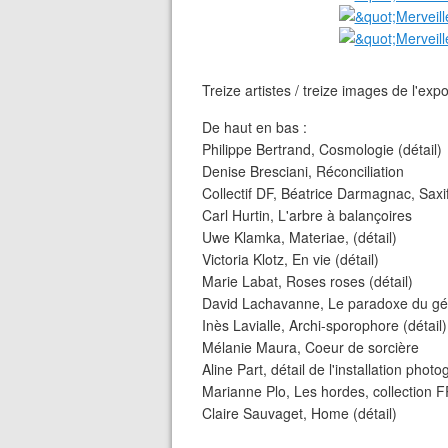
Treize artistes / treize images de l'expo
De haut en bas :
Philippe Bertrand, Cosmologie (détail)
Denise Bresciani, Réconciliation
Collectif DF, Béatrice Darmagnac, Saxif
Carl Hurtin, L'arbre à balançoires
Uwe Klamka, Materiae, (détail)
Victoria Klotz, En vie (détail)
Marie Labat, Roses roses (détail)
David Lachavanne, Le paradoxe du g
Inès Lavialle, Archi-sporophore (détail)
Mélanie Maura, Coeur de sorcière
Aline Part, détail de l'installation phot
Marianne Plo, Les hordes, collection 
Claire Sauvaget, Home (détail)