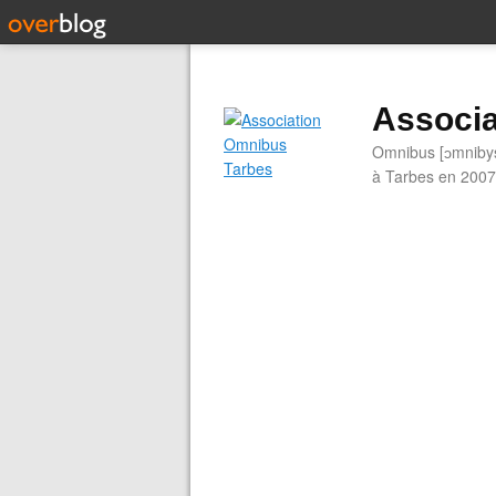
Associa
Omnibus [ɔmnibys]
à Tarbes en 2007.