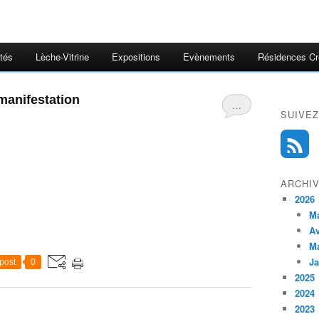
ités
Lèche-Vitrine
Expositions
Evènements
Résidences Cr
 manifestation
…
SUIVEZ
ARCHI
2026
M
Av
M
Ja
post
0
2025
2024
2023