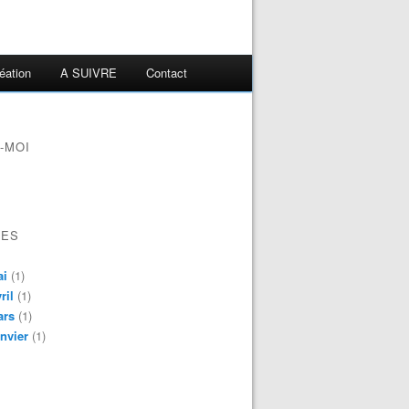
éation
A SUIVRE
Contact
-MOI
VES
ai
(1)
ril
(1)
ars
(1)
nvier
(1)