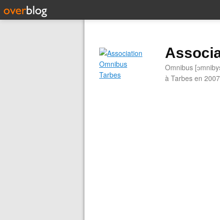
Associa
Omnibus [ɔmnibys]
à Tarbes en 2007.