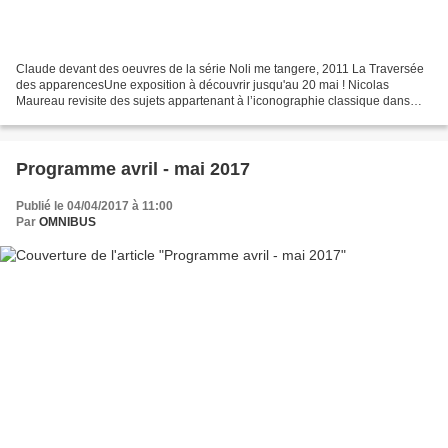
Claude devant des oeuvres de la série Noli me tangere, 2011 La Traversée
des apparencesUne exposition à découvrir jusqu'au 20 mai ! Nicolas
Maureau revisite des sujets appartenant à l’iconographie classique dans
des tableaux d’une grande intensité dramatique,...
Programme avril - mai 2017
Publié le 04/04/2017 à 11:00
Par
OMNIBUS