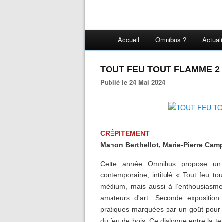
Accueil
Omnibus ?
Actual
TOUT FEU TOUT FLAMME 2
Publié le 24 Mai 2024
CRÉPITEMENT
Manon Berthellot, Marie-Pierre Ca
Cette année Omnibus propose un 
contemporaine, intitulé « Tout feu t
médium, mais aussi à l’enthousiasme q
amateurs d'art. Seconde expositio
pratiques marquées par un goût pour l
du feu de bois. Ce dialogue entre la te