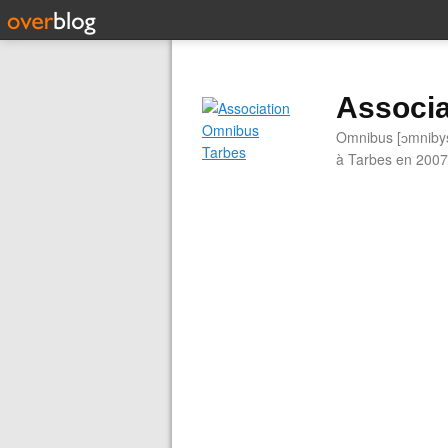
Associa
Omnibus [ɔmnibys]
à Tarbes en 2007.