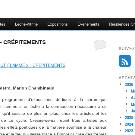
ités
Lèche-Vitrine
Expositions
Evènements
Résidences Cr
 - CRÉPITEMENTS
…
SUIVEZ
ARCHI
2026
mpistro, Marion Chambinaud
M
Av
programme d’expositions dédiées à la céramique
M
out flamme » en écho à la combustion nécessaire à ce
Ja
u’il suscite de plus en plus, chez les artistes et les
2025
n de ce cycle,
Crépitements
réunit trois artistes aux
2024
es effets poétiques de la matière soumise à la chaleur
2023
rre et le feu qui laisse place à l’imprévu crée des formes