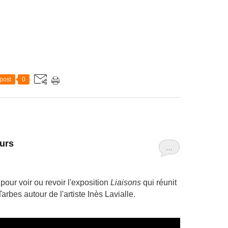
post
0
urs
…
our voir ou revoir l'exposition
Liaisons
qui réunit
bes autour de l'artiste Inès Lavialle.