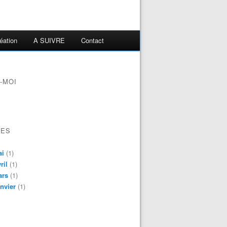
éation
A SUIVRE
Contact
-MOI
VES
ai
(1)
ril
(1)
ars
(1)
nvier
(1)