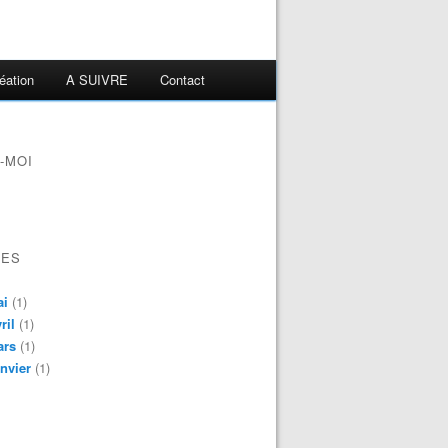
éation
A SUIVRE
Contact
-MOI
VES
ai
(1)
ril
(1)
ars
(1)
nvier
(1)