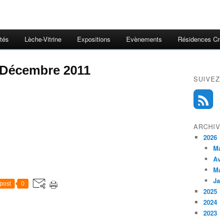
ités
Lèche-Vitrine
Expositions
Evènements
Résidences Cr
Décembre 2011
SUIVEZ
ARCHI
2026
M
Av
M
Ja
post
0
2025
2024
2023