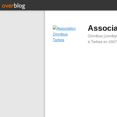
Associa
Omnibus [ɔmnibys]
à Tarbes en 2007.