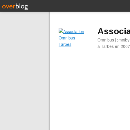
Associa
Omnibus [ɔmnibys]
à Tarbes en 2007.