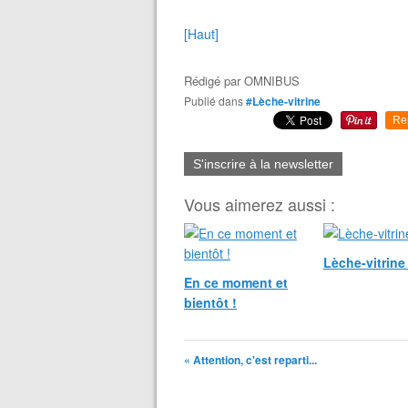
[Haut]
Rédigé par
OMNIBUS
Publié dans
#Lèche-vitrine
Re
S'inscrire à la newsletter
Vous aimerez aussi :
Lèche-vitrine
En ce moment et
bientôt !
« Attention, c'est reparti...