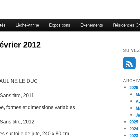
ités
Lèche-Vitrine
Expositions
Evènements
Résidences Cr
février 2012
SUIVEZ
ARCHI
AULINE LE DUC
2026
M
Sans titre, 2011
Av
e, formes et dimensions variables
M
Ja
2025
Sans titre, 2012
2024
s sur toile de jute, 240 x 80 cm
2023