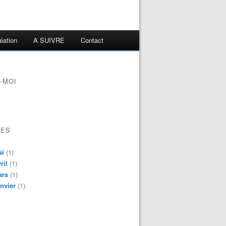
éation
A SUIVRE
Contact
-MOI
VES
ai
(1)
ril
(1)
ars
(1)
nvier
(1)