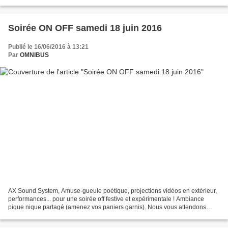
PARTIR DE 15H JEU DE PISTE PHOTOGRAPHIQUE Récemment diplômé
de l’Ecole...
Soirée ON OFF samedi 18 juin 2016
Publié le 16/06/2016 à 13:21
Par
OMNIBUS
AX Sound System, Amuse-gueule poétique, projections vidéos en extérieur,
performances... pour une soirée off festive et expérimentale ! Ambiance
pique nique partagé (amenez vos paniers garnis). Nous vous attendons
samedi 18 juin à partir de 20h, 20 avenue...