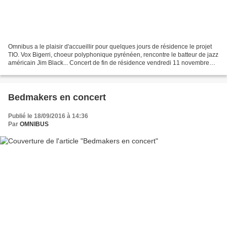
Omnibus a le plaisir d'accueillir pour quelques jours de résidence le projet
TIO. Vox Bigerri, choeur polyphonique pyrénéen, rencontre le batteur de jazz
américain Jim Black... Concert de fin de résidence vendredi 11 novembre
2016 à 19h. Après plus de...
Bedmakers en concert
Publié le 18/09/2016 à 14:36
Par
OMNIBUS