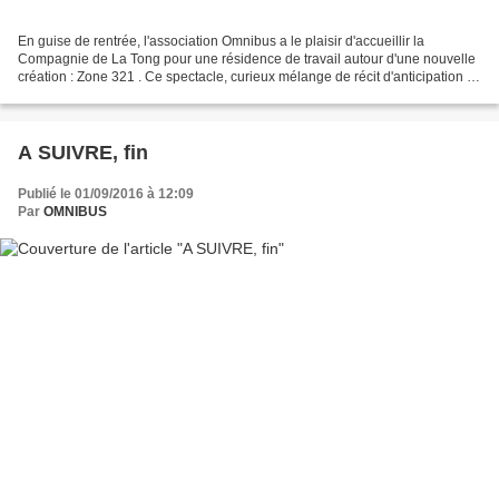
En guise de rentrée, l'association Omnibus a le plaisir d'accueillir la
Compagnie de La Tong pour une résidence de travail autour d'une nouvelle
création : Zone 321 . Ce spectacle, curieux mélange de récit d'anticipation et
d'opéra rock industriel déjanté,...
A SUIVRE, fin
Publié le 01/09/2016 à 12:09
Par
OMNIBUS