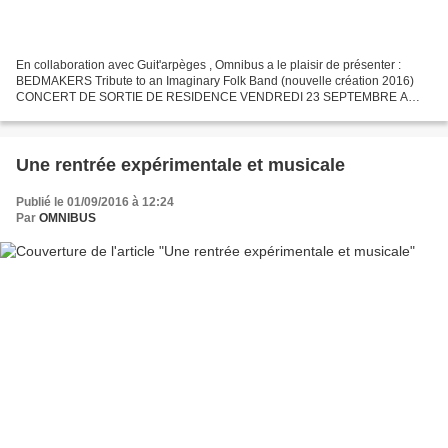
En collaboration avec Guit'arpèges , Omnibus a le plaisir de présenter :
BEDMAKERS Tribute to an Imaginary Folk Band (nouvelle création 2016)
CONCERT DE SORTIE DE RESIDENCE VENDREDI 23 SEPTEMBRE A
21H Robin Fincker : saxophone tenor, clarinette Mathieu...
Une rentrée expérimentale et musicale
Publié le 01/09/2016 à 12:24
Par
OMNIBUS