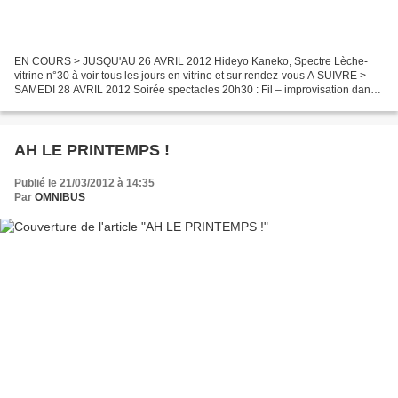
EN COURS > JUSQU'AU 26 AVRIL 2012 Hideyo Kaneko, Spectre Lèche-
vitrine n°30 à voir tous les jours en vitrine et sur rendez-vous A SUIVRE >
SAMEDI 28 AVRIL 2012 Soirée spectacles 20h30 : Fil – improvisation danse
et voix – avec Sophie Barros et Maya Paquereau...
AH LE PRINTEMPS !
Publié le 21/03/2012 à 14:35
Par
OMNIBUS