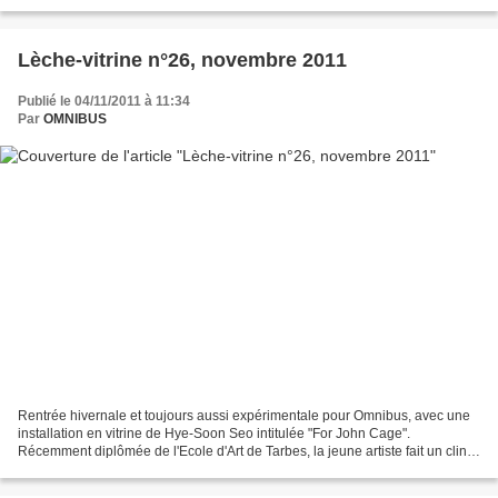
16 et samedi 17 décembre de 14h à 19h , Omnibus...
Lèche-vitrine n°26, novembre 2011
Publié le 04/11/2011 à 11:34
Par
OMNIBUS
Rentrée hivernale et toujours aussi expérimentale pour Omnibus, avec une
installation en vitrine de Hye-Soon Seo intitulée "For John Cage".
Récemment diplômée de l'Ecole d'Art de Tarbes, la jeune artiste fait un clin
d'œil au grand compositeur et poète...