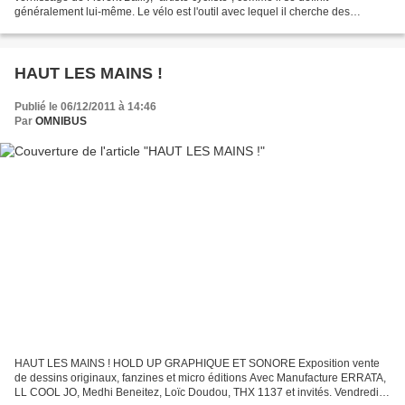
généralement lui-même. Le vélo est l'outil avec lequel il cherche des
paysages, pédalant pendant des kilomètres...
HAUT LES MAINS !
Publié le 06/12/2011 à 14:46
Par
OMNIBUS
HAUT LES MAINS ! HOLD UP GRAPHIQUE ET SONORE Exposition vente
de dessins originaux, fanzines et micro éditions Avec Manufacture ERRATA,
LL COOL JO, Medhi Beneitez, Loïc Doudou, THX 1137 et invités. Vendredi