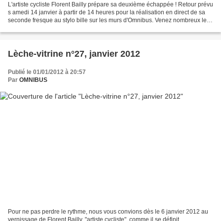
L'artiste cycliste Florent Bailly prépare sa deuxième échappée ! Retour prévu
s amedi 14 janvier à partir de 14 heures pour la réalisation en direct de sa
seconde fresque au stylo bille sur les murs d'Omnibus. Venez nombreux le
soutenir ! Florent Bailly,...
Lèche-vitrine n°27, janvier 2012
Publié le 01/01/2012 à 20:57
Par
OMNIBUS
Pour ne pas perdre le rythme, nous vous convions dès le 6 janvier 2012 au
vernissage de Florent Bailly, "artiste cycliste", comme il se définit